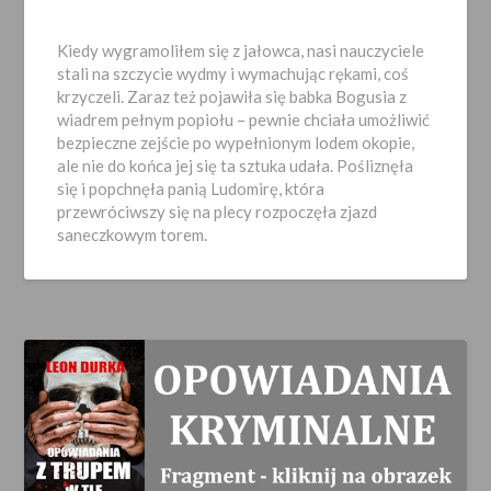
Opublikowano
2025-
Kiedy wygramoliłem się z jałowca, nasi nauczyciele
06-
stali na szczycie wydmy i wymachując rękami, coś
21
krzyczeli. Zaraz też pojawiła się babka Bogusia z
wiadrem pełnym popiołu – pewnie chciała umożliwić
bezpieczne zejście po wypełnionym lodem okopie,
ale nie do końca jej się ta sztuka udała. Pośliznęła
się i popchnęła panią Ludomirę, która
przewróciwszy się na plecy rozpoczęła zjazd
saneczkowym torem.