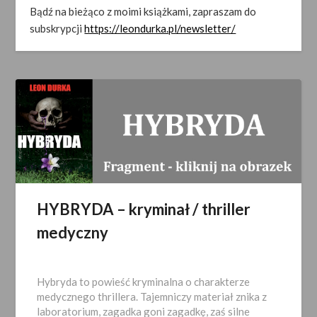
Bądź na bieżąco z moimi książkami, zapraszam do
subskrypcji
https://leondurka.pl/newsletter/
HYBRYDA – kryminał / thriller
medyczny
Opublikowano
2026-
Hybryda to powieść kryminalna o charakterze
05-
medycznego thrillera. Tajemniczy materiał znika z
07
laboratorium, zagadka goni zagadkę, zaś silne