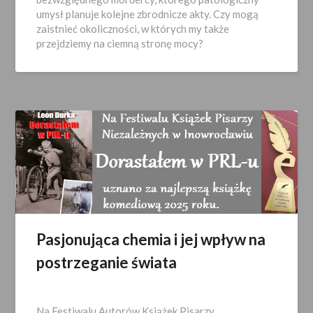
08
umysł planuje kolejne zbrodnicze akty. Czy mogą
zaistnieć okoliczności, w których my także
przejdziemy na ciemną stronę mocy?
Pasjonująca chemia i jej wpływ na
postrzeganie świata
Opublikowano
2025-
Na Festiwalu Autorów Książek Pisarzy