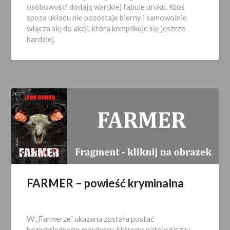
osobowości dodają wartkiej fabule uroku. Ktoś
spoza układu nie pozostaje bierny i samowolnie
włącza się do akcji, która komplikuje się jeszcze
bardziej.
FARMER – powieść kryminalna
Opublikowano
2026-
W „Farmerze” ukazana została postać
03-
bezwzględnego mordercy, którego patologiczny