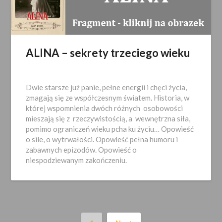
ALINA – sekrety trzeciego wieku
Opublikowano
2023-
Dwie starsze już panie, pełne energii i chęci życia,
11-
zmagają się ze współczesnym światem. Historia, w
21
której wspomnienia dwóch różnych osobowości
mieszają się z rzeczywistością, a wewnętrzna siła,
pomimo ograniczeń wieku pcha ku życiu… Opowieść
o sile, o wytrwałości. Opowieść pełna humoru i
zabawnych epizodów. Opowieść o
niespodziewanym zakończeniu.