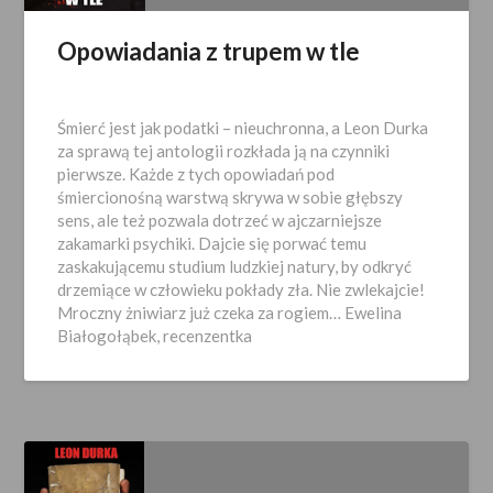
Opowiadania z trupem w tle
Opublikowano
2025-
Śmierć jest jak podatki – nieuchronna, a Leon Durka
05-
za sprawą tej antologii rozkłada ją na czynniki
08
pierwsze. Każde z tych opowiadań pod
śmiercionośną warstwą skrywa w sobie głębszy
sens, ale też pozwala dotrzeć w ajczarniejsze
zakamarki psychiki. Dajcie się porwać temu
zaskakującemu studium ludzkiej natury, by odkryć
drzemiące w człowieku pokłady zła. Nie zwlekajcie!
Mroczny żniwiarz już czeka za rogiem… Ewelina
Białogołąbek, recenzentka