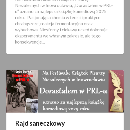
07-
Niezależnych w Inowrocławiu, „Dorastałem w PRL-
10
u” uznano za najlepsza książkę komediową 2025
roku. Pasjonująca chemia w teorii i praktyce,
chrabąszcze, reakcja fermentacyjna oraz
wybuchowa. Niesforny i ciekawy uczeń dokonuje
eksperymentu we własnym zakresie, ale tego
konsekwencje…
Rajd saneczkowy