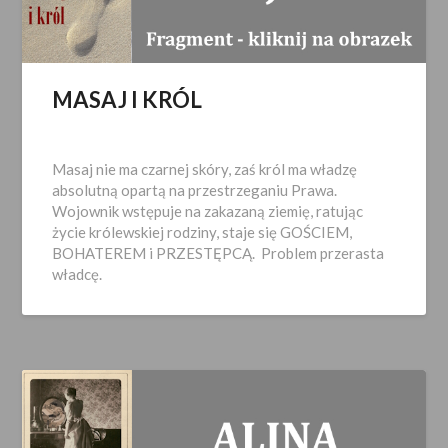
MASAJ I KRÓL
Opublikowano
2023-
Masaj nie ma czarnej skóry, zaś król ma władzę
11-
absolutną opartą na przestrzeganiu Prawa.
24
Wojownik wstępuje na zakazaną ziemię, ratując
życie królewskiej rodziny, staje się GOŚCIEM,
BOHATEREM i PRZESTĘPCĄ. Problem przerasta
władcę.