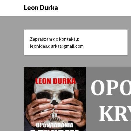
Skip
Leon Durka
to
content
Zapraszam do kontaktu:
leonidas.durka@gmail.com