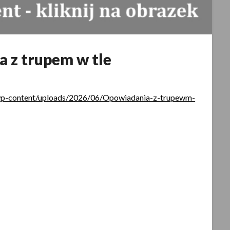
 z trupem w tle
Opublikowano
2025-
/wp-content/uploads/2026/06/Opowiadania-z-trupewm-
05-
08