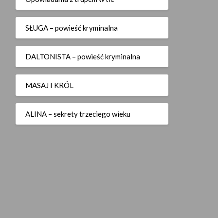
SŁUGA – powieść kryminalna
DALTONISTA – powieść kryminalna
MASAJ I KRÓL
ALINA – sekrety trzeciego wieku