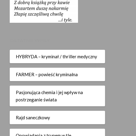
OSTATNIE WPISY
HYBRYDA – kryminał / thriller medyczny
FARMER – powieść kryminalna
Pasjonująca chemia i jej wpływ na
postrzeganie świata
Rajd saneczkowy
Opowiadania z trupem w tle