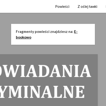
Powieści
Z oślej ławki
Fragmenty powieści znajdziesz na:
E-
bookowo