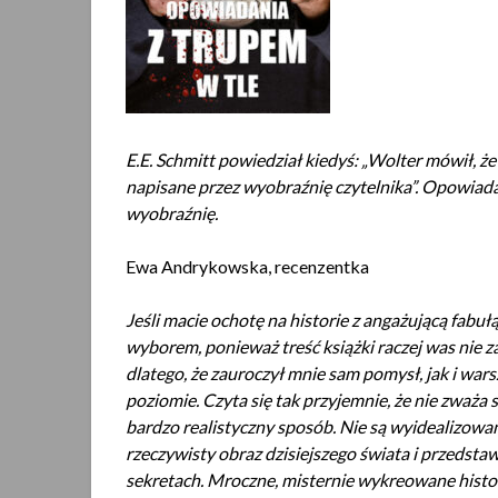
E.E. Schmitt powiedział kiedyś: „Wolter mówił, że 
napisane przez wyobraźnię czytelnika”. Opowiada
wyobraźnię.
Ewa Andrykowska, recenzentka
Jeśli macie ochotę na historie z angażującą fabu
wyborem, ponieważ treść książki raczej was nie 
dlatego, że zauroczył mnie sam pomysł, jak i war
poziomie. Czyta się tak przyjemnie, że nie zważa 
bardzo realistyczny sposób. Nie są wyidealizowani,
rzeczywisty obraz dzisiejszego świata i przedstaw
sekretach. Mroczne, misternie wykreowane histo