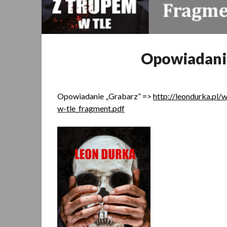
Opowiadania
Opowiadanie „Grabarz” =>
http://leondurka.pl
w-tle_fragment.pdf