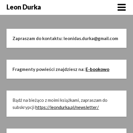
Skip
Leon Durka
to
content
Zapraszam do kontaktu: leonidas.durka@gmail.com
Fragmenty powieści znajdziesz na:
E-bookowo
Bądź na bieżąco z moimi książkami, zapraszam do
subskrypcji
https://leondurka.pl/newsletter/