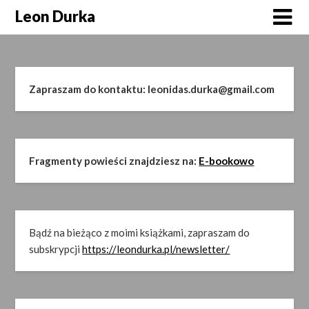
Skip
Leon Durka
to
content
Zapraszam do kontaktu: leonidas.durka@gmail.com
Fragmenty powieści znajdziesz na:
E-bookowo
Bądź na bieżąco z moimi książkami, zapraszam do
subskrypcji
https://leondurka.pl/newsletter/