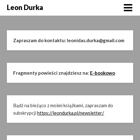
Skip
Leon Durka
to
content
Zapraszam do kontaktu: leonidas.durka@gmail.com
Fragmenty powieści znajdziesz na:
E-bookowo
Bądź na bieżąco z moimi książkami, zapraszam do
subskrypcji
https://leondurka.pl/newsletter/