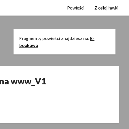
Powieści
Z oślej ławki
Fragmenty powieści znajdziesz na:
E-
bookowo
 na www_V1