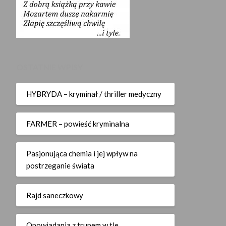
OSTATNIE WPISY
HYBRYDA – kryminał / thriller medyczny
FARMER – powieść kryminalna
Pasjonująca chemia i jej wpływ na
postrzeganie świata
Rajd saneczkowy
Opowiadania z trupem w tle