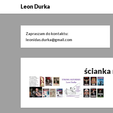
Skip
Leon Durka
to
content
Zapraszam do kontaktu:
leonidas.durka@gmail.com
ścianka